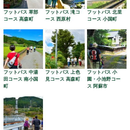
フットパス 草部
フットパス 滝コ
フットパス 北里
コース 高森町
ース 西原村
コース 小国町
フットパス 中湯
フットパス 上色
フットパス 小
田コース 南小国
見コース 高森町
園・小池野コー
町
ス 阿蘇市