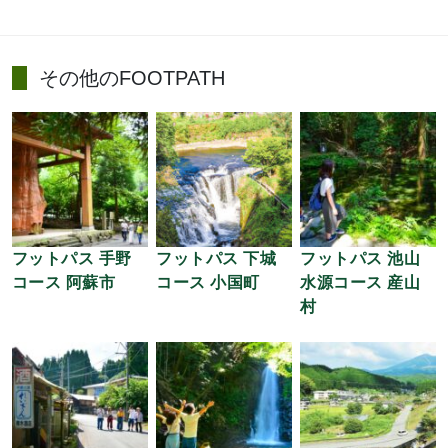
その他のFOOTPATH
フットパス 手野
フットパス 下城
フットパス 池山
コース 阿蘇市
コース 小国町
水源コース 産山
村